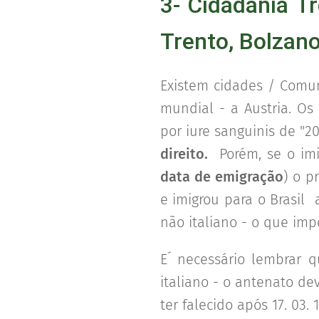
3- Cidadania T
Trento, Bolzano
Existem cidades / Comun
mundial - a Austria. O
por iure sanguinis de "2
direito.
Porém, se o imig
data de emigração
) o p
e imigrou para o Brasil 
não italiano - o que im
E´ necessário lembrar 
italiano - o antenato dev
ter falecido após 17. 03