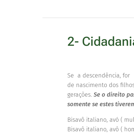
2- Cidadani
Se a descendência, for p
de nascimento dos filhos
gerações.
Se o direito p
somente se estes tiverem
Bisavô italiano, avó ( mul
Bisavô italiano, avô ( ho