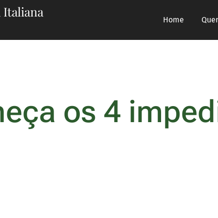
 Italiana
Home
Que
eça os 4 impe