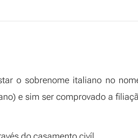
star o sobrenome italiano no nome
ano) e sim ser comprovado a filiaç
ravés do casamento civíl