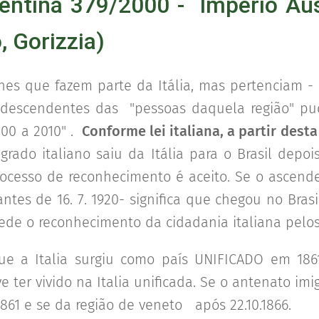
rentina 379/2000 - Império Áu
, Gorizzia)
es que fazem parte da Itália, mas pertenciam - 
s descendentes das "pessoas daquela região" pu
000 a 2010" .
Conforme lei italiana, a partir des
rado italiano saiu da Itália para o Brasil depoi
rocesso de reconhecimento é aceito. Se o ascend
antes de 16. 7. 1920- significa que chegou no Bras
pede o reconhecimento da cidadania italiana pel
que a Italia surgiu como país UNIFICADO em 1861
e ter vivido na Italia unificada. Se o antenato imig
. 1861 e se da região de veneto após 22.10.1866.