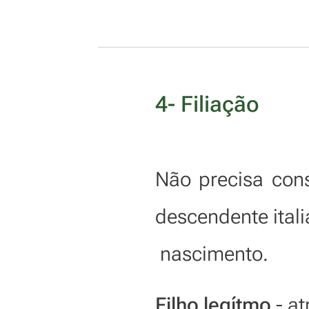
4- Filiação
Não precisa con
descendente itali
nascimento.
Filho legítmo
- at