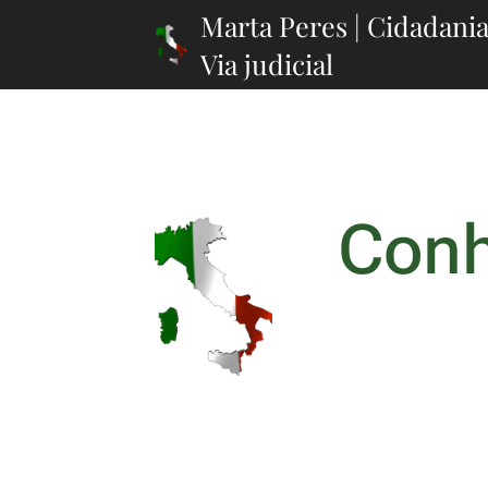
Marta Peres | Cidadania
Via judicial
Conh