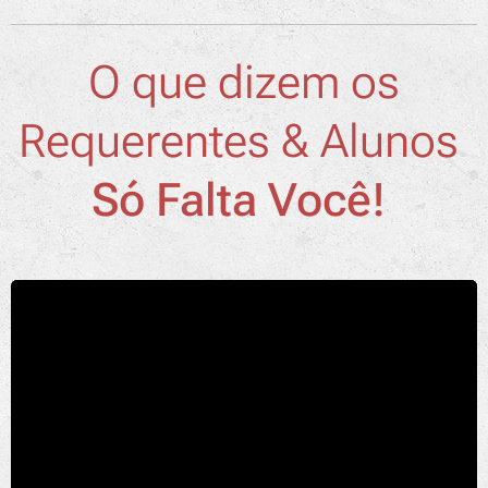
O que dizem os
Requerentes & Alunos
Só Falta Você!