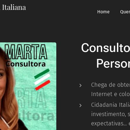
 Italiana
Home
Que
Consultor
Perso
Chega de obter
Internet e col
Cidadania Ital
investimento, 
expectativas...