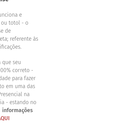
unciona e
ou totol - o
se de
ta; referente às
ificações.
a que seu
100% correto -
dade para fazer
nto em uma das
Presencial na
ália - estando no
e informações
AQUI