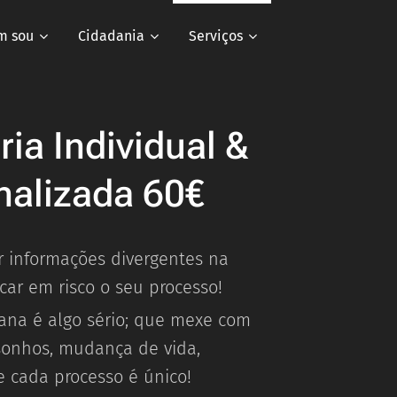
m sou
Cidadania
Serviços
ia Individual &
nalizada 60€
 informações divergentes na
ocar em risco o seu processo!
iana é algo sério; que mexe com
sonhos, mudança de vida,
 e cada processo é único!