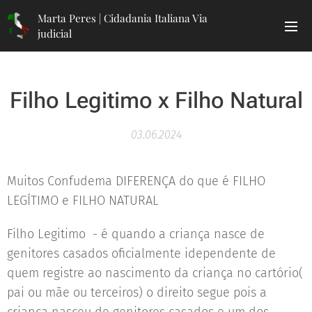
Marta Peres | Cidadania Italiana Via
judicial
Filho Legitimo x Filho Natural
03.06.2024
Muitos Confudema DIFERENÇA do que é FILHO
LEGÍTIMO e FILHO NATURAL
Filho Legitimo - é quando a criança nasce de
genitores casados oficialmente idependente de
quem registre ao nascimento da criança no cartório(
pai ou mãe ou terceiros) o direito segue pois a